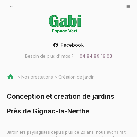
Panneau de gestion des cookies
more_horiz
menu
Facebook
Besoin de plus d'infos ?
04 84 89 16 03
>
Nos prestations
> Création de jardin
Conception et création de jardins
Près de Gignac-la-Nerthe
Jardiniers paysagistes depuis plus de 20 ans, nous avons fait