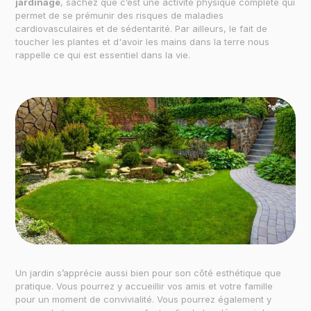
jardinage
, sachez que c’est une activité physique complète qui
permet de se prémunir des risques de maladies
cardiovasculaires et de sédentarité. Par ailleurs, le fait de
toucher les plantes et d'avoir les mains dans la terre nous
rappelle ce qui est essentiel dans la vie.
Un jardin s’apprécie aussi bien pour son côté esthétique que
pratique. Vous pourrez y accueillir vos amis et votre famille
pour un moment de convivialité. Vous pourrez également y