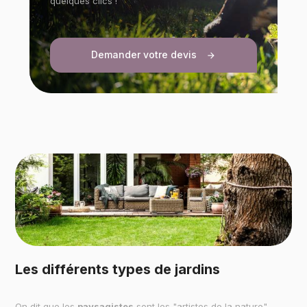
quelques clics !
Demander votre devis
arrow_forward
Les différents types de jardins
On dit que les
paysagistes
sont les "artistes de la nature".