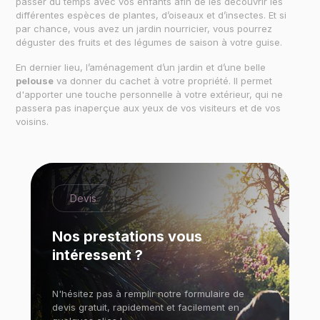
passer du temps avec vos enfants afin de les découvrir les
différentes espèces de plantes, d’oiseaux et d’insectes. Et si
par chance, vous avez un jardin nourricier, vous pourrez
déguster des fruits et des légumes de saison à votre guise.
En dernier lieu, l’aménagement d’un jardin et d’une belle
pelouse
va donner du cachet à votre propriété. Il permet
d'apporter une touche personnelle à votre extérieur, qui ne
passera pas inaperçue aux yeux de vos visiteurs et de vos
voisins.
Devis
Nos prestations vous
intéressent ?
N'hésitez pas à remplir notre formulaire de
devis gratuit, rapidement et facilement en